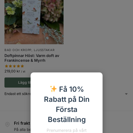
BAD OCH KROPP
,
LJUSSTAKAR
Doftpinnar Höst: Varm doft av
Frankincense & Myrrh
219,00
kr
/ st
Lägg till i varukorg
Få 10%
Endast ett sökresultat
Rabatt på Din
Första
Beställning
Fri frakt inom Sverige
På alla beställningar över 800 kr
Prenumerera på vårt