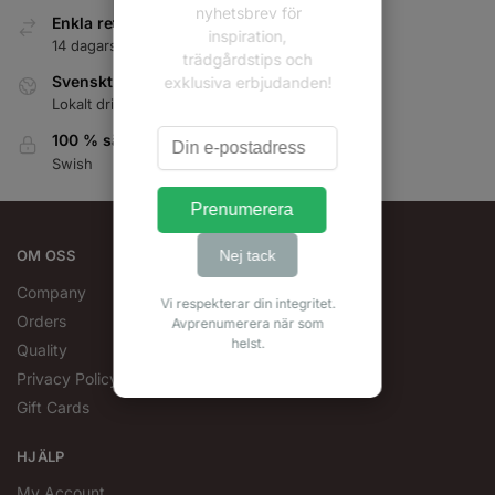
nyhetsbrev för
Enkla returer inom 14 dagar
inspiration,
14 dagars pengarna-tillbaka-garanti
trädgårdstips och
Svenskt Företag
exklusiva erbjudanden!
Lokalt drivet
100 % säker betalning
Swish
Prenumerera
Nej tack
OM OSS
Company
Vi respekterar din integritet.
Orders
Avprenumerera när som
helst.
Quality
Privacy Policy
Gift Cards
HJÄLP
My Account