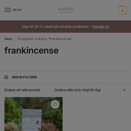
MENU
0
Upp till 20 % rabatt på utvalda produkter –
Handla nu
Hem
Produkter märkta ”frankincense”
/
frankincense
SHOW FILTERS
Endast ett sökresultat