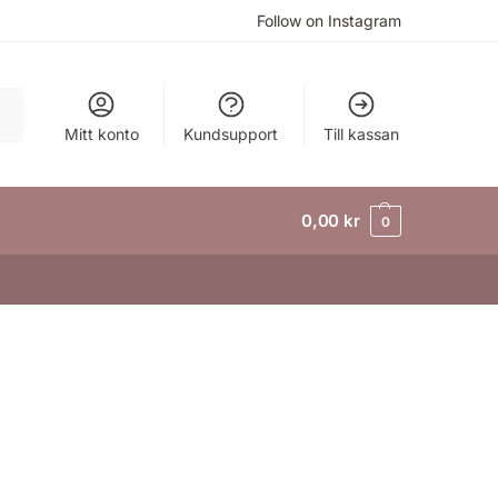
Follow on Instagram
ök
Mitt konto
Kundsupport
Till kassan
0,00
kr
0