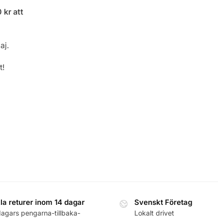
 kr att
aj.
t!
la returer inom 14 dagar
Svenskt Företag
dagars pengarna-tillbaka-
Lokalt drivet