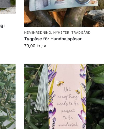
g i
HEMINREDNING
,
NYHETER
,
TRÄDGÅRD
Tygpåse för Hundbajspåsar
79,00
kr
/ st