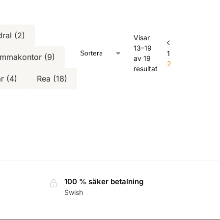
ral (2)
Visar
13–19
1
mmakontor (9)
av 19
2
resultat
r (4)
Rea (18)
100 % säker betalning
Swish