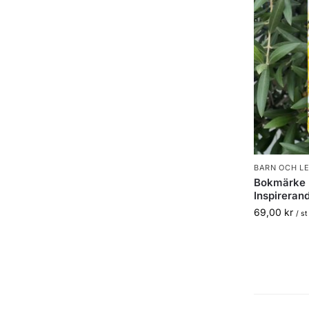
BARN OCH L
Bokmärke m
Inspireran
69,00
kr
/ st