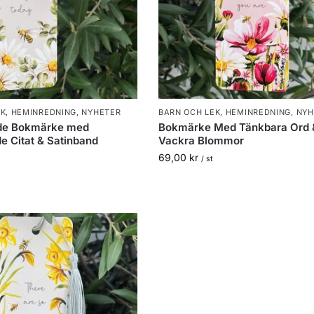
EK
,
HEMINREDNING
,
NYHETER
BARN OCH LEK
,
HEMINREDNING
,
NYH
de Bokmärke med
Bokmärke Med Tänkbara Ord 
de Citat & Satinband
Vackra Blommor
69,00
kr
/ st