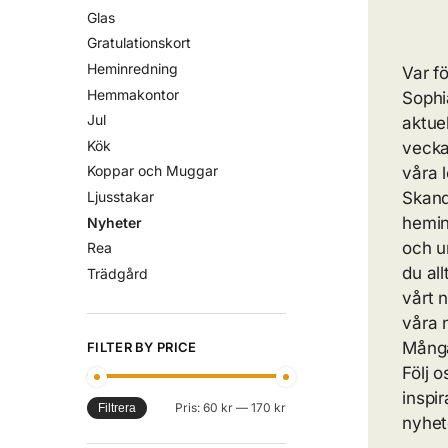
Glas
Gratulationskort
Heminredning
Var f
Hemmakontor
Sophi
Jul
aktue
Kök
vecka
Koppar och Muggar
våra 
Skand
Ljusstakar
hemin
Nyheter
och u
Rea
du al
Trädgård
vårt n
våra 
Många
FILTER BY PRICE
Följ 
inspi
Pris:
60 kr
—
170 kr
Filtrera
nyhet