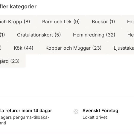
fler kategorier
och Kropp (8)
Barn och Lek (9)
Brickor (1)
Fod
(1)
Gratulationskort (5)
Heminredning (32)
He
)
Kök (44)
Koppar och Muggar (23)
Ljusstaka
gård (23)
la returer inom 14 dagar
Svenskt Företag
dagars pengarna-tillbaka-
Lokalt drivet
nti