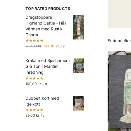
TOP RATED PRODUCTS
Dragstoppare
Highland Cattle - Håll
Värmen med Rustik
Charm
279,00
kr
199,00
kr
/ st
Kruka med Sjöstjärnor i
Grå Ton | Maritim
Inredning
109,00
kr
/ st
Dubbelt kort med
Igelkott
39,00
kr
/ st