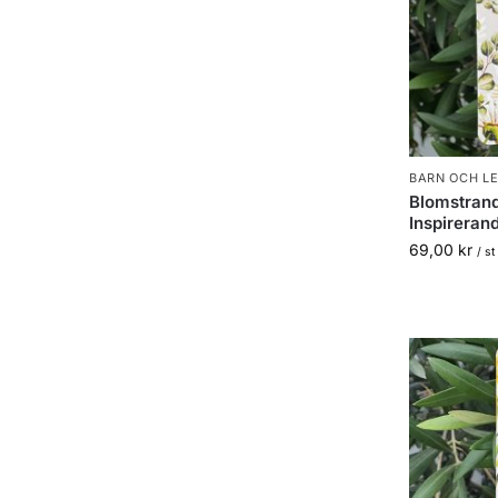
BARN OCH L
Blomstran
Inspireran
69,00
kr
/ st