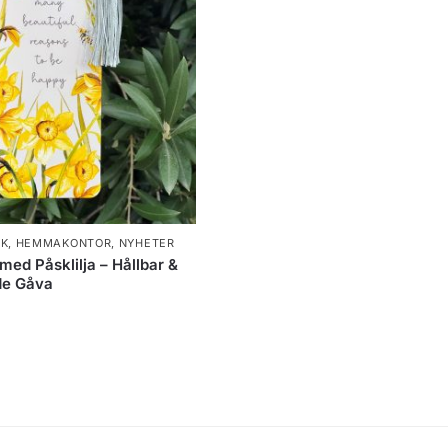
EK
,
HEMMAKONTOR
,
NYHETER
ed Påsklilja – Hållbar &
de Gåva