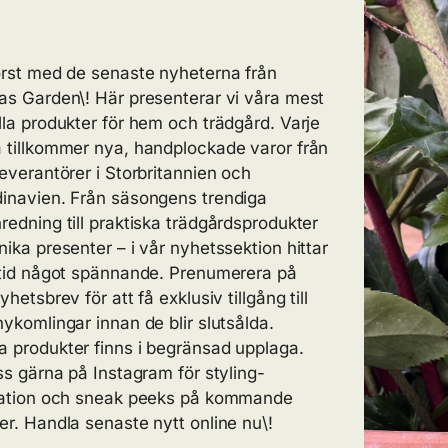
örst med de senaste nyheterna från
as Garden\! Här presenterar vi våra mest
lla produkter för hem och trädgård. Varje
 tillkommer nya, handplockade varor från
leverantörer i Storbritannien och
inavien. Från säsongens trendiga
redning till praktiska trädgårdsprodukter
nika presenter – i vår nyhetssektion hittar
ltid något spännande. Prenumerera på
yhetsbrev för att få exklusiv tillgång till
nykomlingar innan de blir slutsålda.
 produkter finns i begränsad upplaga.
oss gärna på Instagram för styling-
ration och sneak peeks på kommande
er. Handla senaste nytt online nu\!