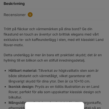
Beskrivning
Recensioner
0
Trött på fläckar och värmemärken på dina bord? Ge din
fikastund en touch av äventyr och brittisk elegans med vårt
exklusiva te- och kaffeunderlägg i sten, med ett klassiskt Land
Rover-motiv.
Detta underlägg är mer än bara ett praktiskt skydd; det är en
hyllning till en bilikon och en stilfull inredningsdetalj.
Hållbart material:
Tillverkat av högkvalitativ sten som är
både slitstarkt och värmetåligt, vilket garanterar ett
långvarigt skydd för dina ytor. Den är ca 10×10 cm.
Ikonisk design:
Pryds av en tidlös illustration av en Land
Rover, perfekt för alla som uppskattar klassisk design och
bilkultur.
Mångsidig användning:
Använd det för ditt morgonkaffe,
eftermiddagste eller som en vacker dekorativ detalj på en