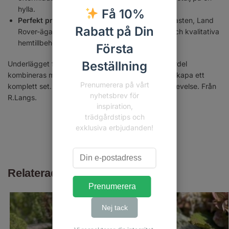
hylla.
Få 10%
Perfekt pressent:
En utmärkt gåva till bilentusiasten, Land
Rabatt på Din
Rover-ägaren eller den som uppskattar unika och kvalitativa
hemtillbehör.
Första
Beställning
Underlägget finns i tre olika motiv och kan med fördel
kombineras med våra matchande muggar för att skapa ett
Prenumerera på vårt
komplett set. Låt varje kaffepaus bli en stilfull upplevelse. Från
nyhetsbrev för
R.Langs.
inspiration,
trädgårdstips och
exklusiva erbjudanden!
Artikelnr:
SG-03749
Kategorier:
Kök
,
Nyheter
Relaterade produkter
Prenumerera
Nej tack