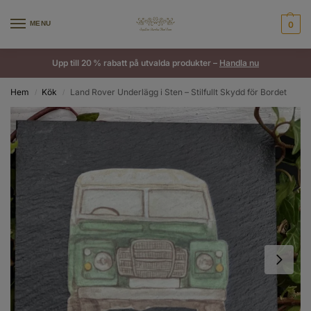
MENU
0
Upp till 20 % rabatt på utvalda produkter –
Handla nu
Hem
Kök
Land Rover Underlägg i Sten – Stilfullt Skydd för Bordet
/
/