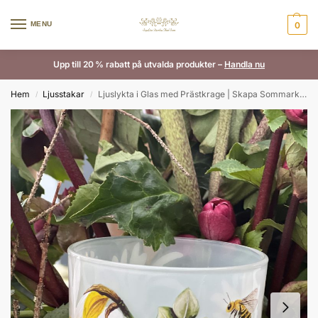
MENU
0
Upp till 20 % rabatt på utvalda produkter –
Handla nu
Hem
Ljusstakar
Ljuslykta i Glas med Prästkrage | Skapa Sommarkänsla
/
/