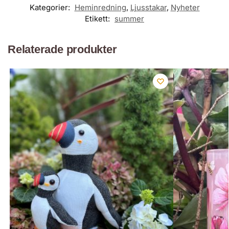
Kategorier:
Heminredning
,
Ljusstakar
,
Nyheter
Etikett:
summer
Relaterade produkter