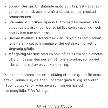
Somrig Design:
Omslutande motiv av vita prästkragar som
ger en romantisk och naturnära känsla, som en plockad
sommarbukett.
Stämningsfullt Sken:
Speciellt utformad för värmeljus för
att sprida ett mjukt och behagligt ljus som skapar lugn och
mys i vilket rum som helst.
Hållbar Kvalitet:
Tillverkad av klart, tåligt glas som vackert
reflekterar ljuset och framhäver det detaljrika motivet för
långvarig glädje.
Mångsidig Storlek:
Med en höjd på ca 10 cm och diameter
på 8 cm passar den perfekt på fönsterbrädan, soffbordet
eller som en del av en vacker dukning.
Placera den ensam som ett blickfång eller i en grupp för extra
effekt. Denna ljuslykta är en underbar gåva till dig själv eller
någon du tycker om – en gåva som sprider ljus och
sommarglädje. Från R.Langs.
Artikelnr:
SG-03535