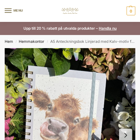
MENU
0
Upp till 20 % rabatt på utvalda produkter –
Handla nu
Hem
Hemmakontor
A5 Anteckningsbok Linjerad med Kalv-motiv från Wrendale
/
/