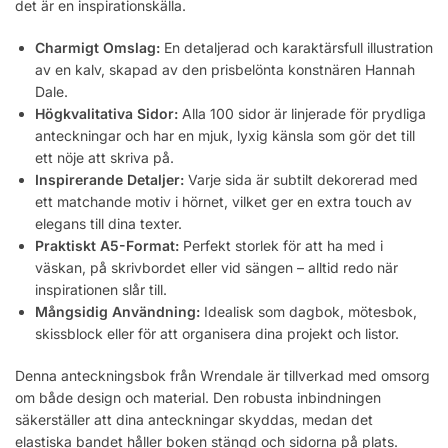
det är en inspirationskälla.
Charmigt Omslag:
En detaljerad och karaktärsfull illustration
av en kalv, skapad av den prisbelönta konstnären Hannah
Dale.
Högkvalitativa Sidor:
Alla 100 sidor är linjerade för prydliga
anteckningar och har en mjuk, lyxig känsla som gör det till
ett nöje att skriva på.
Inspirerande Detaljer:
Varje sida är subtilt dekorerad med
ett matchande motiv i hörnet, vilket ger en extra touch av
elegans till dina texter.
Praktiskt A5-Format:
Perfekt storlek för att ha med i
väskan, på skrivbordet eller vid sängen – alltid redo när
inspirationen slår till.
Mångsidig Användning:
Idealisk som dagbok, mötesbok,
skissblock eller för att organisera dina projekt och listor.
Denna anteckningsbok från Wrendale är tillverkad med omsorg
om både design och material. Den robusta inbindningen
säkerställer att dina anteckningar skyddas, medan det
elastiska bandet håller boken stängd och sidorna på plats.