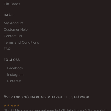
Gift Cards
HJÄLP
My Account
Customer Help
Contact Us
Terms and Conditions
FAQ
FÖLJ OSS
Facebook
Instagram
Pinterest
ÖVER 1 000 NÖJDA KUNDER HAR GETT 5 STJÄRNOR
★★★★★
”Beställde som en present men behöll det själv – så fint var det!