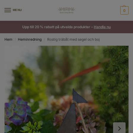
MENU
0
Upp till 20 % rabatt på utvalda produkter –
Handla nu
Hem
Heminredning
Rostig träbåt med segel och boj
/
/