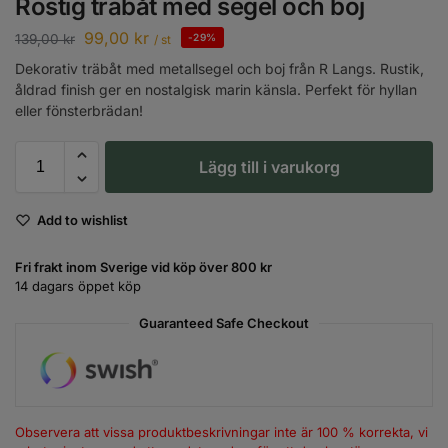
Rostig träbåt med segel och boj
99,00
kr
139,00
kr
-29%
/ st
Dekorativ träbåt med metallsegel och boj från R Langs. Rustik,
åldrad finish ger en nostalgisk marin känsla. Perfekt för hyllan
eller fönsterbrädan!
Lägg till i varukorg
Add to wishlist
Fri frakt inom Sverige vid köp över 800 kr
14 dagars öppet köp
Guaranteed Safe Checkout
Observera att vissa produktbeskrivningar inte är 100 % korrekta, vi