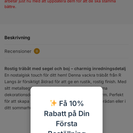
arbetar just nu med att uppdatera dem för att de ska stämma
bättre.
Beskrivning
Recensioner
0
Rostig träbåt med segel och boj – charmig inredningsdetalj
En nostalgisk touch för ditt hem! Denna vackra träbåt från R
Langs är försiktigt åldrad för att ge en rustik, rostig finish. Med
sitt metallsegel och en liten boj som accent, är denna
dekorationsdetalj en hyllning till havets tidlösa charm. Perfekt
för att skapa en marin atmosfär på hyllan, fönsterbrädan eller i
Få 10%
ditt sommarhus.
Rabatt på Din
Första
Artikelnr:
SG-02428