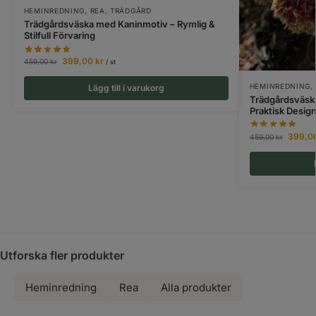
HEMINREDNING
,
REA
,
TRÄDGÅRD
Trädgårdsväska med Kaninmotiv – Rymlig &
Stilfull Förvaring
399,00
kr
459,00
kr
/ st
HEMINREDNING
,
Lägg till i varukorg
Trädgårdsväska
Praktisk Desig
399,0
459,00
kr
Utforska fler produkter
Heminredning
Rea
Alla produkter