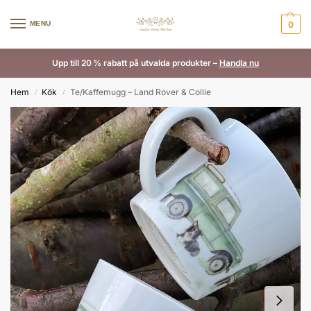
MENU
0
Upp till 20 % rabatt på utvalda produkter –
Handla nu
Hem
Kök
Te/Kaffemugg – Land Rover & Collie
/
/