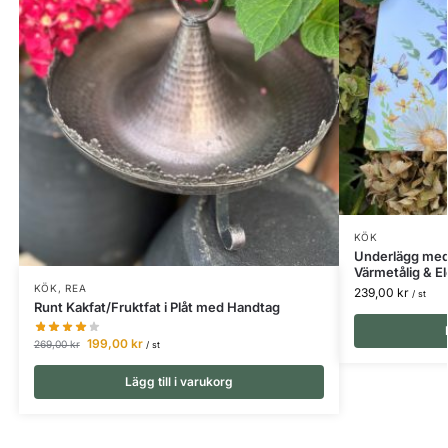
KÖK
Underlägg med
Värmetålig & E
KÖK
,
REA
239,00
kr
/ st
Runt Kakfat/Fruktfat i Plåt med Handtag
199,00
kr
269,00
kr
/ st
Lägg till i varukorg